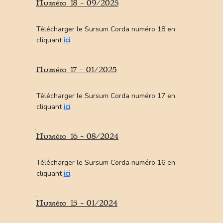
Numéro 18 - 09/2025
Actualites et evenements
Nous rencontrer
Télécharger le Sursum Corda numéro 18 en
cliquant
ici
.
Chemins pelerins
Vers le Mont-Saint-Michel
Numéro 17 - 01/2025
Vers St Philbert de Grand-Lieu
Vers Rome - Via Ligeria
Télécharger le Sursum Corda numéro 17 en
Vers Saint-Jacques
cliquant
ici
.
Chemin du Pere de Montfort
Haltes pelerines
Numéro 16 - 08/2024
Hebergement
Télécharger le Sursum Corda numéro 16 en
Lieux spirituels
cliquant
ici
.
Informations pratiques
Numéro 15 - 01/2024
Carnets de pelerinage
Nous rejoindre