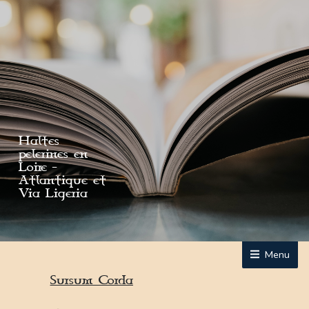
Haltes
pelerines en
Loire -
Atlantique et
Via Ligeria
Menu
Sursum Corda
Accueil